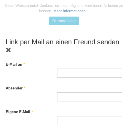
Diese Website nutzt Cookies, um bestmögliche Funktionalität bieten zu
können.
Mehr Informationen
...
Ok, verstanden
Link per Mail an einen Freund senden
E-Mail an
*
Absender
*
Eigene E-Mail
*