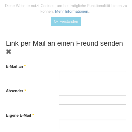
Diese Website nutzt Cookies, um bestmögliche Funktionalität bieten zu
können.
Mehr Informationen
...
Ok, verstanden
Link per Mail an einen Freund senden
E-Mail an
*
Absender
*
Eigene E-Mail
*