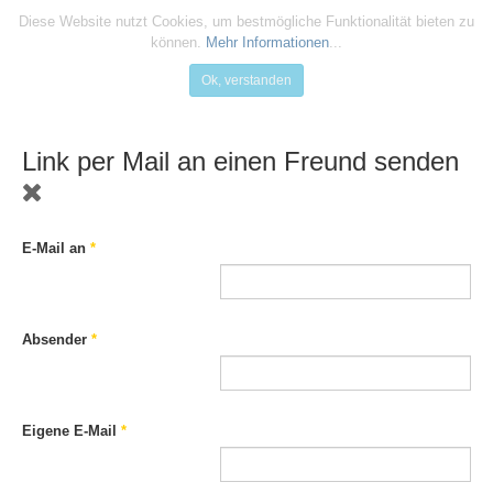
Diese Website nutzt Cookies, um bestmögliche Funktionalität bieten zu
können.
Mehr Informationen
...
Ok, verstanden
Link per Mail an einen Freund senden
E-Mail an
*
Absender
*
Eigene E-Mail
*