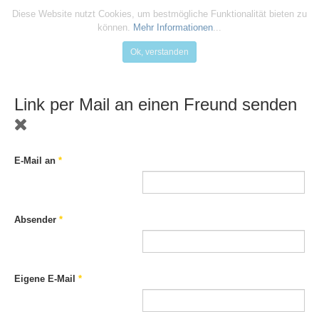
Diese Website nutzt Cookies, um bestmögliche Funktionalität bieten zu
können.
Mehr Informationen
...
Ok, verstanden
Link per Mail an einen Freund senden
E-Mail an
*
Absender
*
Eigene E-Mail
*