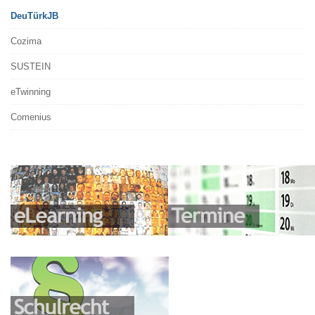
DeuTürkJB
Cozima
SUSTEIN
eTwinning
Comenius