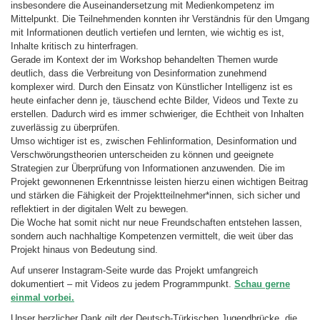
insbesondere die Auseinandersetzung mit Medienkompetenz im
Mittelpunkt. Die Teilnehmenden konnten ihr Verständnis für den Umgang
mit Informationen deutlich vertiefen und lernten, wie wichtig es ist,
Inhalte kritisch zu hinterfragen.
Gerade im Kontext der im Workshop behandelten Themen wurde
deutlich, dass die Verbreitung von Desinformation zunehmend
komplexer wird. Durch den Einsatz von Künstlicher Intelligenz ist es
heute einfacher denn je, täuschend echte Bilder, Videos und Texte zu
erstellen. Dadurch wird es immer schwieriger, die Echtheit von Inhalten
zuverlässig zu überprüfen.
Umso wichtiger ist es, zwischen Fehlinformation, Desinformation und
Verschwörungstheorien unterscheiden zu können und geeignete
Strategien zur Überprüfung von Informationen anzuwenden. Die im
Projekt gewonnenen Erkenntnisse leisten hierzu einen wichtigen Beitrag
und stärken die Fähigkeit der Projektteilnehmer*innen, sich sicher und
reflektiert in der digitalen Welt zu bewegen.
Die Woche hat somit nicht nur neue Freundschaften entstehen lassen,
sondern auch nachhaltige Kompetenzen vermittelt, die weit über das
Projekt hinaus von Bedeutung sind.
Auf unserer Instagram-Seite wurde das Projekt umfangreich
dokumentiert – mit Videos zu jedem Programmpunkt.
Schau gerne
einmal vorbei.
Unser herzlicher Dank gilt der Deutsch-Türkischen Jugendbrücke, die