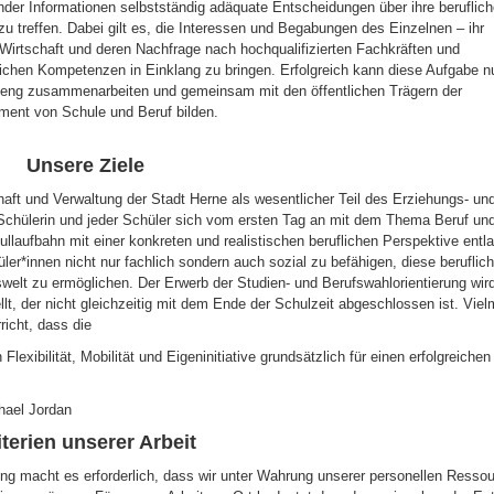
der Informationen selbstständig adäquate Entscheidungen über ihre beruflic
 treffen. Dabei gilt es, die Interessen und Begabungen des Einzelnen – ihr
r Wirtschaft und deren Nachfrage nach hochqualifizierten Fachkräften und
ichen Kompetenzen in Einklang zu bringen. Erfolgreich kann diese Aufgabe n
 eng zusammenarbeiten und gemeinsam mit den öffentlichen Trägern der
ent von Schule und Beruf bilden.
Unsere Ziele
haft und Verwaltung der Stadt Herne als wesentlicher Teil des Erziehungs- un
 Schülerin und jeder Schüler sich vom ersten Tag an mit dem Thema Beruf un
laufbahn mit einer konkreten und realistischen beruflichen Perspektive entl
ler*innen nicht nur fachlich sondern auch sozial zu befähigen, diese beruflic
swelt zu ermöglichen. Der Erwerb der Studien- und Berufswahlorientierung wir
, der nicht gleichzeitig mit dem Ende der Schulzeit abgeschlossen ist. Viel
richt, dass die
xibilität, Mobilität und Eigeninitiative grundsätzlich für einen erfolgreichen
chael Jordan
iterien unserer Arbeit
ung macht es erforderlich, dass wir unter Wahrung unserer personellen Resso