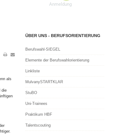
Anmeldung
ÜBER UNS - BERUFSORIENTIERUNG
Berufswahl-SIEGEL
Elemente der Berufswahlorientierung
Linkliste
enn als
MulvanySTARTKLAR
 die
StuBO
nftigen
Uni-Trainees
Praktikum HBF
Talentscouting
der
tiger.