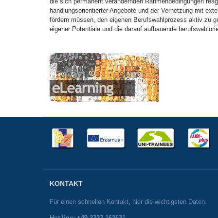
die sich permanent verändernden Rahmenbedingungen reagie
handlungsorientierter Angebote und der Vernetzung mit exte
fördern müssen, den eigenen Berufswahlprozess aktiv zu ge
eigener Potentiale und die darauf aufbauende berufswahlori
KONTAKT
Für einen schnellen Kontakt, hier die wichtigsten Daten.
Hot line: +49 2323 162631