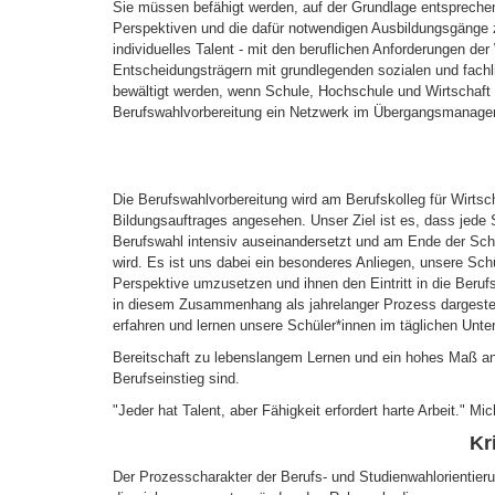
Sie müssen befähigt werden, auf der Grundlage entsprechen
Perspektiven und die dafür notwendigen Ausbildungsgänge zu
individuelles Talent - mit den beruflichen Anforderungen de
Entscheidungsträgern mit grundlegenden sozialen und fachl
bewältigt werden, wenn Schule, Hochschule und Wirtschaft
Berufswahlvorbereitung ein Netzwerk im Übergangsmanagem
Die Berufswahlvorbereitung wird am Berufskolleg für Wirtsc
Bildungsauftrages angesehen. Unser Ziel ist es, dass jede
Berufswahl intensiv auseinandersetzt und am Ende der Schul
wird. Es ist uns dabei ein besonderes Anliegen, unsere Schü
Perspektive umzusetzen und ihnen den Eintritt in die Beruf
in diesem Zusammenhang als jahrelanger Prozess dargestellt
erfahren und lernen unsere Schüler*innen im täglichen Unter
Bereitschaft zu lebenslangem Lernen und ein hohes Maß an Fle
Berufseinstieg sind.
"Jeder hat Talent, aber Fähigkeit erfordert harte Arbeit." Mi
Kr
Der Prozesscharakter der Berufs- und Studienwahlorientier