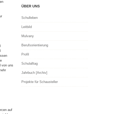
hen
ÜBER UNS
ur
Schulleben
Leitbild
Mulvany
Berufsorientierung
d
d
Profil
assen
he
Schulalltag
d von uns
mehr
Jahrbuch [Archiv]
Projekte für Schausteller
urcen auf