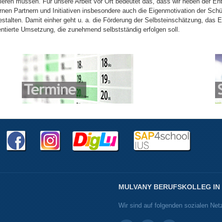
ren müssen. Für unsere Arbeit vor Ort bedeutet das, dass wir neben der En
rnen Partnern und Initiativen insbesondere auch die Eigenmotivation der Schü
stalten. Damit einher geht u. a. die Förderung der Selbsteinschätzung, das 
entierte Umsetzung, die zunehmend selbstständig erfolgen soll.
MULVANY BERUFSKOLLEG IN
Wir sind auf folgenden sozialen Net