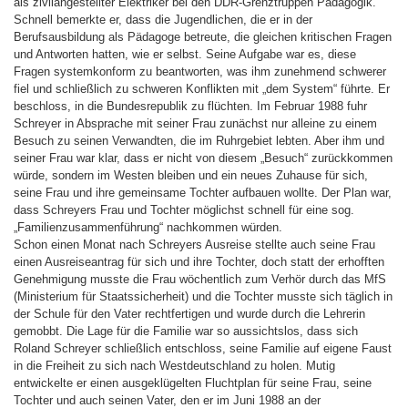
als zivilangestellter Elektriker bei den DDR-Grenztruppen Pädagogik.
Schnell bemerkte er, dass die Jugendlichen, die er in der
Berufsausbildung als Pädagoge betreute, die gleichen kritischen Fragen
und Antworten hatten, wie er selbst. Seine Aufgabe war es, diese
Fragen systemkonform zu beantworten, was ihm zunehmend schwerer
fiel und schließlich zu schweren Konflikten mit „dem System“ führte. Er
beschloss, in die Bundesrepublik zu flüchten. Im Februar 1988 fuhr
Schreyer in Absprache mit seiner Frau zunächst nur alleine zu einem
Besuch zu seinen Verwandten, die im Ruhrgebiet lebten. Aber ihm und
seiner Frau war klar, dass er nicht von diesem „Besuch“ zurückkommen
würde, sondern im Westen bleiben und ein neues Zuhause für sich,
seine Frau und ihre gemeinsame Tochter aufbauen wollte. Der Plan war,
dass Schreyers Frau und Tochter möglichst schnell für eine sog.
„Familienzusammenführung“ nachkommen würden.
Schon einen Monat nach Schreyers Ausreise stellte auch seine Frau
einen Ausreiseantrag für sich und ihre Tochter, doch statt der erhofften
Genehmigung musste die Frau wöchentlich zum Verhör durch das MfS
(Ministerium für Staatssicherheit) und die Tochter musste sich täglich in
der Schule für den Vater rechtfertigen und wurde durch die Lehrerin
gemobbt. Die Lage für die Familie war so aussichtslos, dass sich
Roland Schreyer schließlich entschloss, seine Familie auf eigene Faust
in die Freiheit zu sich nach Westdeutschland zu holen. Mutig
entwickelte er einen ausgeklügelten Fluchtplan für seine Frau, seine
Tochter und auch seinen Vater, den er im Juni 1988 an der