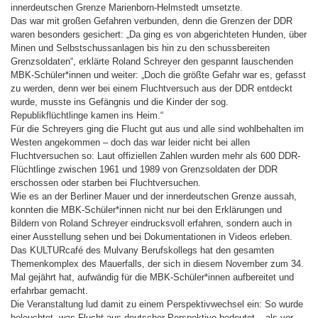
innerdeutschen Grenze Marienborn-Helmstedt umsetzte.
Das war mit großen Gefahren verbunden, denn die Grenzen der DDR
waren besonders gesichert: „Da ging es von abgerichteten Hunden, über
Minen und Selbstschussanlagen bis hin zu den schussbereiten
Grenzsoldaten“, erklärte Roland Schreyer den gespannt lauschenden
MBK-Schüler*innen und weiter: „Doch die größte Gefahr war es, gefasst
zu werden, denn wer bei einem Fluchtversuch aus der DDR entdeckt
wurde, musste ins Gefängnis und die Kinder der sog.
Republikflüchtlinge kamen ins Heim.“
Für die Schreyers ging die Flucht gut aus und alle sind wohlbehalten im
Westen angekommen – doch das war leider nicht bei allen
Fluchtversuchen so: Laut offiziellen Zahlen wurden mehr als 600 DDR-
Flüchtlinge zwischen 1961 und 1989 von Grenzsoldaten der DDR
erschossen oder starben bei Fluchtversuchen.
Wie es an der Berliner Mauer und der innerdeutschen Grenze aussah,
konnten die MBK-Schüler*innen nicht nur bei den Erklärungen und
Bildern von Roland Schreyer eindrucksvoll erfahren, sondern auch in
einer Ausstellung sehen und bei Dokumentationen in Videos erleben.
Das KULTURcafé des Mulvany Berufskollegs hat den gesamten
Themenkomplex des Mauerfalls, der sich in diesem November zum 34.
Mal gejährt hat, aufwändig für die MBK-Schüler*innen aufbereitet und
erfahrbar gemacht.
Die Veranstaltung lud damit zu einem Perspektivwechsel ein: So wurde
beleuchtet, was Flucht aus deutscher Perspektive bedeutet – als vor