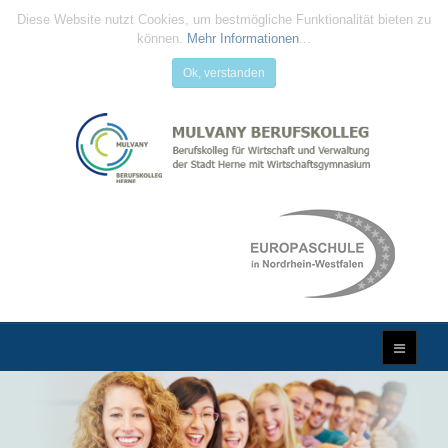
Diese Website nutzt Cookies, um bestmögliche Funktionalität bieten zu
können.
Mehr Informationen
...
Ok, verstanden
MULVANY
BERUFSKOLLEG
...Qualifizierung für die Zukunft...