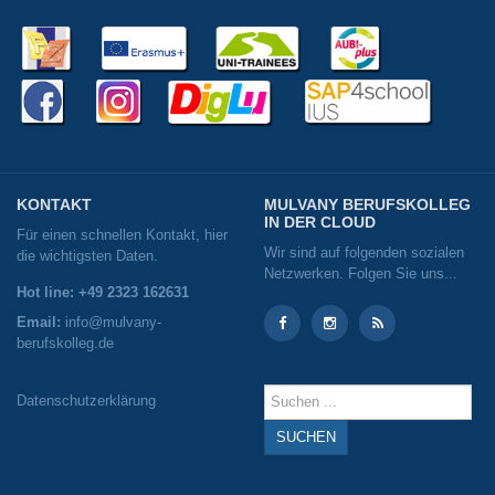
KONTAKT
MULVANY BERUFSKOLLEG
IN DER CLOUD
Für einen schnellen Kontakt, hier
Wir sind auf folgenden sozialen
die wichtigsten Daten.
Netzwerken. Folgen Sie uns...
Hot line: +49 2323 162631
Email:
info@mulvany-
berufskolleg.de
Instagram
Instagram
RSS
Suchen
Datenschutzerklärung
...
SUCHEN