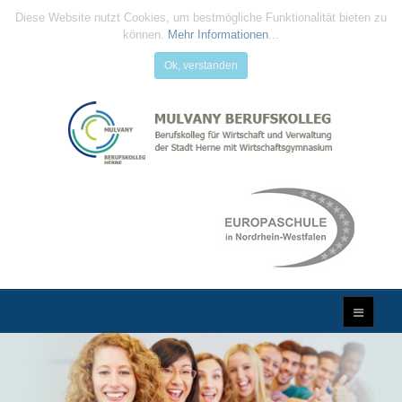
Diese Website nutzt Cookies, um bestmögliche Funktionalität bieten zu
können.
Mehr Informationen
...
Ok, verstanden
MULVANY
BERUFSKOLLEG
...Qualifizierung für die Zukunft...