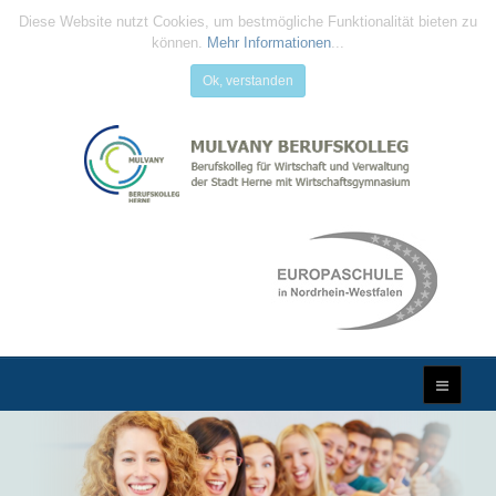
Diese Website nutzt Cookies, um bestmögliche Funktionalität bieten zu
können.
Mehr Informationen
...
Ok, verstanden
MULVANY
BERUFSKOLLEG
...Qualifizierung für die Zukunft...