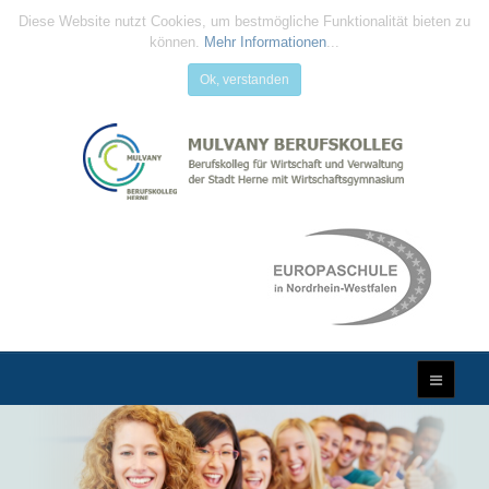
Diese Website nutzt Cookies, um bestmögliche Funktionalität bieten zu
können.
Mehr Informationen
...
Ok, verstanden
MULVANY
BERUFSKOLLEG
...Qualifizierung für die Zukunft...