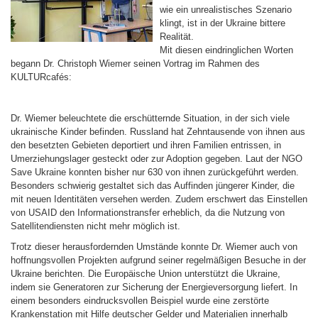
wie ein unrealistisches Szenario
klingt, ist in der Ukraine bittere
Realität.
Mit diesen eindringlichen Worten
begann Dr. Christoph Wiemer seinen Vortrag im Rahmen des
KULTURcafés:
Dr. Wiemer beleuchtete die erschütternde Situation, in der sich viele
ukrainische Kinder befinden. Russland hat Zehntausende von ihnen aus
den besetzten Gebieten deportiert und ihren Familien entrissen, in
Umerziehungslager gesteckt oder zur Adoption gegeben. Laut der NGO
Save Ukraine konnten bisher nur 630 von ihnen zurückgeführt werden.
Besonders schwierig gestaltet sich das Auffinden jüngerer Kinder, die
mit neuen Identitäten versehen werden. Zudem erschwert das Einstellen
von USAID den Informationstransfer erheblich, da die Nutzung von
Satellitendiensten nicht mehr möglich ist.
Trotz dieser herausfordernden Umstände konnte Dr. Wiemer auch von
hoffnungsvollen Projekten aufgrund seiner regelmäßigen Besuche in der
Ukraine berichten. Die Europäische Union unterstützt die Ukraine,
indem sie Generatoren zur Sicherung der Energieversorgung liefert. In
einem besonders eindrucksvollen Beispiel wurde eine zerstörte
Krankenstation mit Hilfe deutscher Gelder und Materialien innerhalb