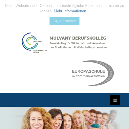
Diese Website nutzt Cookies, um bestmögliche Funktionalität bieten zu
können.
Mehr Informationen
...
Ok, verstanden
MULVANY
BERUFSKOLLEG
...Qualifizierung für die Zukunft...