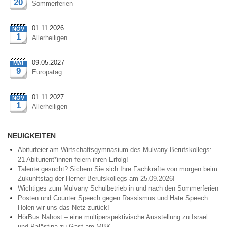
20
Sommerferien
01.11.2026
NOV
1
Allerheiligen
09.05.2027
MAI
9
Europatag
01.11.2027
NOV
1
Allerheiligen
NEUIGKEITEN
Abiturfeier am Wirtschaftsgymnasium des Mulvany-Berufskollegs:
21 Abiturient*innen feiern ihren Erfolg!
Talente gesucht? Sichern Sie sich Ihre Fachkräfte von morgen beim
Zukunftstag der Herner Berufskollegs am 25.09.2026!
Wichtiges zum Mulvany Schulbetrieb in und nach den Sommerferien
Posten und Counter Speech gegen Rassismus und Hate Speech:
Holen wir uns das Netz zurück!
HörBus Nahost – eine multiperspektivische Ausstellung zu Israel
und Palästina zu Gast am MBK