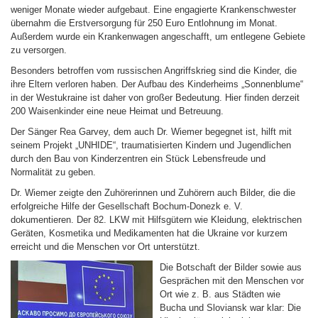
weniger Monate wieder aufgebaut. Eine engagierte Krankenschwester
übernahm die Erstversorgung für 250 Euro Entlohnung im Monat.
Außerdem wurde ein Krankenwagen angeschafft, um entlegene Gebiete
zu versorgen.
Besonders betroffen vom russischen Angriffskrieg sind die Kinder, die
ihre Eltern verloren haben. Der Aufbau des Kinderheims „Sonnenblume“
in der Westukraine ist daher von großer Bedeutung. Hier finden derzeit
200 Waisenkinder eine neue Heimat und Betreuung.
Der Sänger Rea Garvey, dem auch Dr. Wiemer begegnet ist, hilft mit
seinem Projekt „UNHIDE“, traumatisierten Kindern und Jugendlichen
durch den Bau von Kinderzentren ein Stück Lebensfreude und
Normalität zu geben.
Dr. Wiemer zeigte den Zuhörerinnen und Zuhörern auch Bilder, die die
erfolgreiche Hilfe der Gesellschaft Bochum-Donezk e. V.
dokumentieren. Der 82. LKW mit Hilfsgütern wie Kleidung, elektrischen
Geräten, Kosmetika und Medikamenten hat die Ukraine vor kurzem
erreicht und die Menschen vor Ort unterstützt.
Die Botschaft der Bilder sowie aus
Gesprächen mit den Menschen vor
Ort wie z. B. aus Städten wie
Bucha und Sloviansk war klar: Die