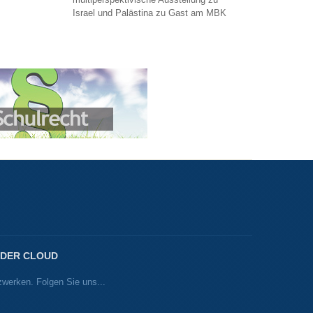
Israel und Palästina zu Gast am MBK
 DER CLOUD
zwerken. Folgen Sie uns...