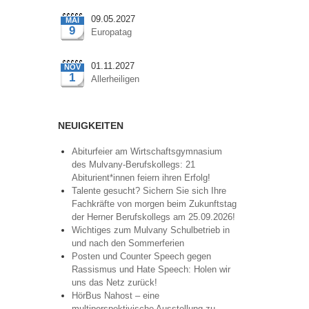
09.05.2027
MAI
9
Europatag
01.11.2027
NOV
1
Allerheiligen
NEUIGKEITEN
Abiturfeier am Wirtschaftsgymnasium
des Mulvany-Berufskollegs: 21
Abiturient*innen feiern ihren Erfolg!
Talente gesucht? Sichern Sie sich Ihre
Fachkräfte von morgen beim Zukunftstag
der Herner Berufskollegs am 25.09.2026!
Wichtiges zum Mulvany Schulbetrieb in
und nach den Sommerferien
Posten und Counter Speech gegen
Rassismus und Hate Speech: Holen wir
uns das Netz zurück!
HörBus Nahost – eine
multiperspektivische Ausstellung zu