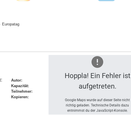
Europatag
Hoppla! Ein Fehler ist
UxNWE2YmZxOW91YTkzajNuaWNxajhfMjAyNjA1MDkgbXVsdmFueS5ia0Bt
Autor:
aufgetreten.
Kapazität:
Teilnehmer:
Kopieren:
Google Maps wurde auf dieser Seite nicht
richtig geladen. Technische Details dazu
entnimmst du der JavaScript-Konsole.